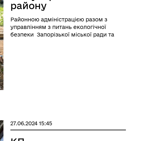
району
Районною адміністрацією разом з
управлінням з питань екологічної
безпеки Запорізької міської ради та
КРБП «Зеленбуд» проведено
обстеження аварійних дерев на
внутрішньоквартальних територіях по
вул. Космічній (Віннер-Форд), вул.
Парамонов ...
27.06.2024 15:45