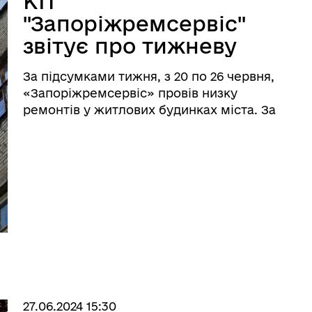
КП
"Запоріжремсервіс"
звітує про тижневу
роботу
За підсумками тижня, з 20 по 26 червня,
«Запоріжремсервіс» провів низку
ремонтів у житлових будинках міста. За
адресами проспект Соборний, 198;
вулиці Рекордна, 6; Л. Жаботинського,
12; Алмазна, 49; Шевченка, 20 виконано
покрівельні р ...
27.06.2024 15:30