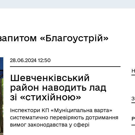
запитом «Благоустрій»
СЕРВІСИ
ЦИФРОВЕ ЗАПОРІЖЖЯ
28.06.2024 12:50
Н
Шевченківський
район наводить лад
зі «стихійною»
З
торгівлею
Інспектори КП «Муніципальна варта»
систематично перевіряють дотримання
вимог законодавства у сфері
благоустрою. Особливу увагу