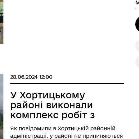
приділяють стихійній торгівлі. Рейди
місцями несанкціонованого продажу
проводять регулярно і в усіх районах
міста. ...
 ВЕТЕРАН
КУЛЬТУРА
28.06.2024 12:00
У Хортицькому
районі виконали
комплекс робіт з
благоустрою
Як повідомили в Хортицькій районній
адміністрації, у районі не припиняються