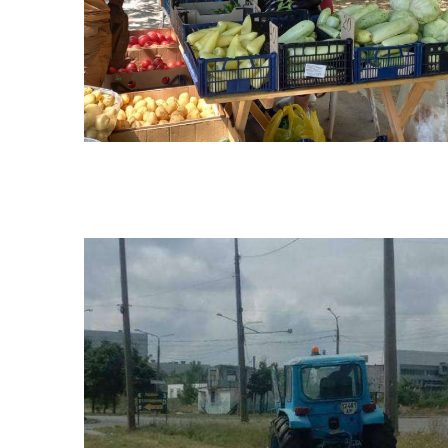
БЮДЖЕТ
Я -