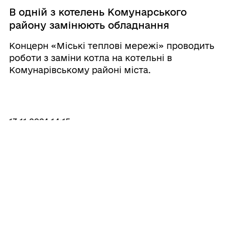
В одній з котелень Комунарського
району замінюють обладнання
Концерн «Міські теплові мережі» проводить
роботи з заміни котла на котельні в
Комунарівському районі міста.
13.11.2024 14:15
Опалювальний сезон у розпалі
Цілодобово працівники концерну «Міські
теплові мережі» проводять моніторинг
поточних та прогнозованих температур
зовнішнього повітря та підбирають
оптимальні режими виробництва теплової