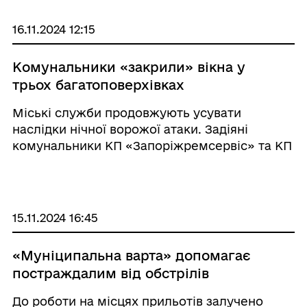
соціального захисту населення міської ...
16.11.2024 12:15
Комунальники «закрили» вікна у
трьох багатоповерхівках
Міські служби продовжують усувати
наслідки нічної ворожої атаки. Задіяні
комунальники КП «Запоріжремсервіс» та КП
«ЕЛУАШ», фахівці ДСНС, представники
районної адміністрації, департаменту
соціального захисту населення міської ради,
...
15.11.2024 16:45
«Муніципальна варта» допомагає
постраждалим від обстрілів
До роботи на місцях прильотів залучено