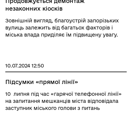
Продовжується демонтаж
незаконних кіосків
Зовнішній вигляд, благоустрій запорізьких
вулиць залежить від багатьох факторів і
міська влада приділяє їм підвищену увагу.
Одне з важливих питань – кіоски та інші малі
архітектурні форми, які розміщуються на
вулицях міста. Вони мають встановлюва ...
10.07.2024 12:50
Підсумки «прямої лінії»
10 липня під час «гарячої телефонної лінії»
на запитання мешканців міста відповідала
заступник міського голови з питань
діяльності виконкому ради Елла Слепян. За
роз'ясненнями до посадовиці звернулися з
таких питань: - благоустрій ...