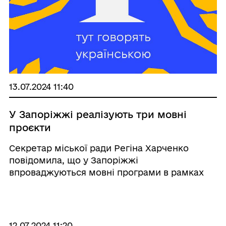
13.07.2024 11:40
У Запоріжжі реалізують три мовні
проєкти
Секретар міської ради Регіна Харченко
повідомила, що у Запоріжжі
впроваджуються мовні програми в рамках
напряму діяльності «Запорізький культурний
код»! Зокрема департамент культури і
туризму долучився до структурних
підрозділів міської рад ...
12.07.2024 11:20