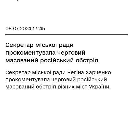
08.07.2024 13:45
Секретар міської ради
прокоментувала черговий
масований російський обстріл
Секретар міської ради Регіна Харченко
прокоментувала черговий російський
масований обстріл різних міст України.
Регіна Харченко зазначила, що росія
випустила понад сорок ракет, а результатом
обстрілу стали десятки загиблих цивільних.
Постраждала і дитя ...
08.07.2024 12:15