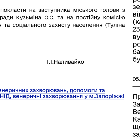
з
покласти на заступника міського голови з
в
ради Кузьміна О.С. та на постійну комісію
(
я та соціального захисту населення (Туліна
23
ву
р
б
б
І.І.Наливайко
05
венеричних захворювань, допомоги та
П
СНІД, венеричні захворювання у м.Запоріжжі
За
Ве
Ка
щ
з