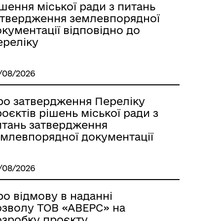
шення міської ради з питань
атвердження землевпорядної
кументації відповідно до
ереліку
ГУМАНІТАРНА ДОПОМОГА
/08/2026
ро затвердження Переліку
оєктів рішень міської ради з
итань затвердження
емлевпорядної документації
Стара версія сайту
/08/2026
о відмову в наданні
озволу ТОВ «АВЕРС» на
озробку проєкту