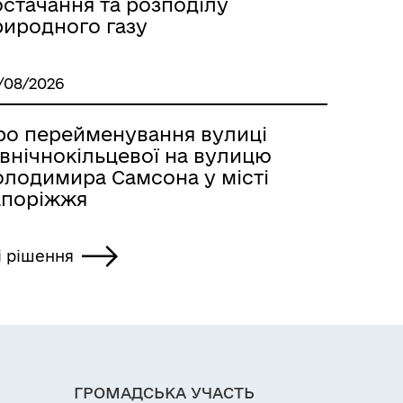
остачання та розподілу
риродного газу
/08/2026
ро перейменування вулиці
івнічнокільцевої на вулицю
олодимира Самсона у місті
апоріжжя
і рішення
ГРОМАДСЬКА УЧАСТЬ