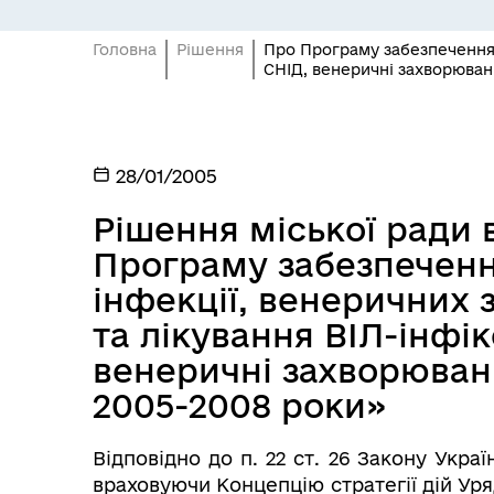
ПІДПРИЄМНИЦТВО
Е-
Головна
Рішення
Про Програму забезпечення 
СНІД, венеричні захворюван
28/01/2005
Рішення міської ради в
Програму забезпеченн
інфекції, венеричних
БЮДЖЕТ
Я -
та лікування ВІЛ-інфік
венеричні захворюван
2005-2008 роки»
Відповідно до п. 22 ст. 26 Закону Укра
враховуючи Концепцію стратегії дій Ур