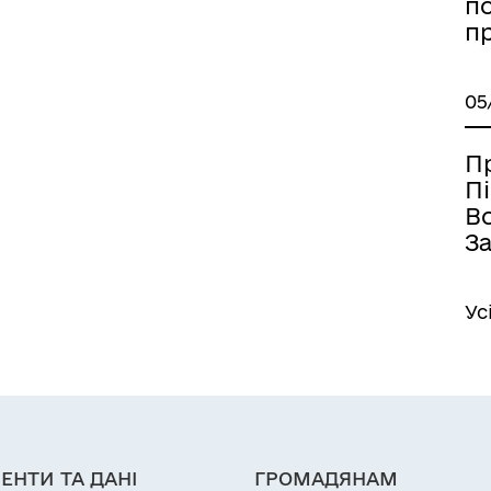
п
п
05
П
П
В
З
Ус
ЕНТИ ТА ДАНІ
ГРОМАДЯНАМ