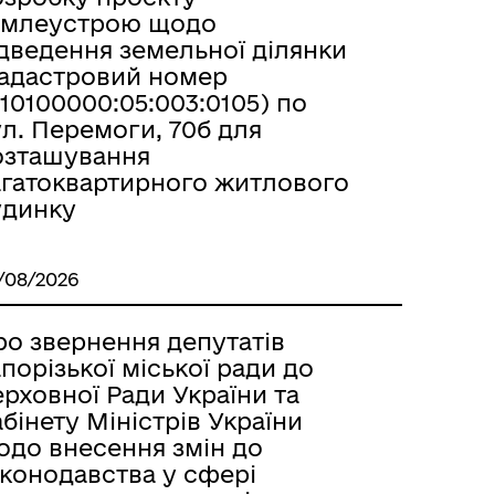
емлеустрою щодо
ідведення земельної ділянки
кадастровий номер
10100000:05:003:0105) по
л. Перемоги, 70б для
озташування
агатоквартирного житлового
удинку
/08/2026
ро звернення депутатів
порізької міської ради до
рховної Ради України та
бінету Міністрів України
одо внесення змін до
аконодавства у сфері