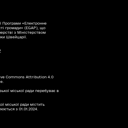
ї Програми «Електронне
сті громади» (EGAP), що
нерстві з Міністерством
мки Швейцарії.
?
ive Commons Attribution 4.0
е.
зької міської ради перебуває в
ої міської ради містить
юється з 01.01.2024.