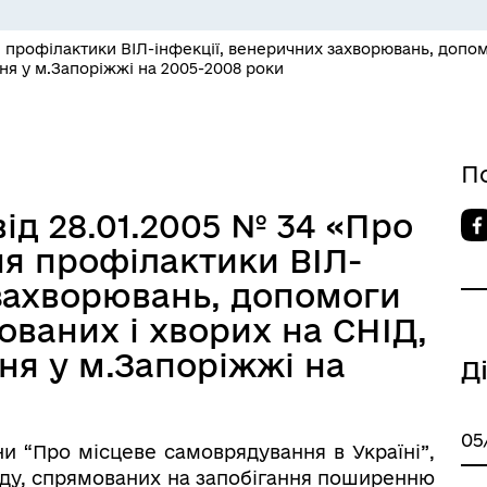
СЕРВІСИ
ЦИФРОВЕ ЗАПОРІЖЖЯ
профілактики ВІЛ-інфекції, венеричних захворювань, допомо
ня у м.Запоріжжі на 2005-2008 роки
П
ід 28.01.2005 № 34 «Про
я профілактики ВІЛ-
 захворювань, допомоги
 ВЕТЕРАН
КУЛЬТУРА
ованих і хворих на СНІД,
ня у м.Запоріжжі на
Д
05
їни “Про місцеве самоврядування в Україні”,
яду, спрямованих на запобігання поширенню