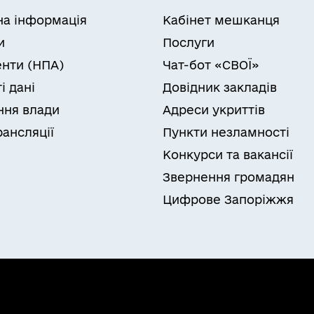
на інформація
Кабінет мешканця
и
Послуги
нти (НПА)
Чат-бот «СВОЇ»
і дані
Довідник закладів
ня влади
Адреси укриттів
рансляції
Пункти незламності
Конкурси та вакансії
Звернення громадян
Цифрове Запоріжжя