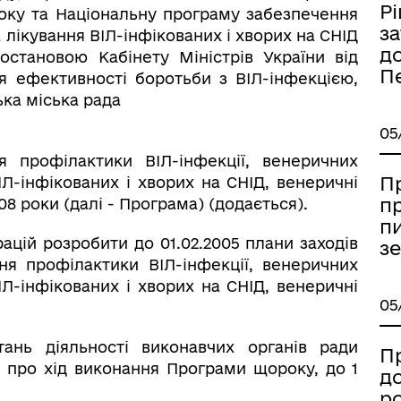
Рі
 року та Національну програму забезпечення
з
 лікування ВІЛ-інфікованих і хворих на СНІД
до
остановою Кабінету Міністрів України від
П
МАНІТАРНА СФЕРА
ТУРИСТИЧНИЙ ПОРТАЛ
я ефективності боротьби з ВІЛ-інфекцією,
ка міська рада
05
я профілактики ВІЛ-інфекції, венеричних
П
Л-інфікованих і хворих на СНІД, венеричні
пр
8 роки (далі - Програма) (додається).
п
ацій розробити до 01.02.2005 плани заходів
з
ня профілактики ВІЛ-інфекції, венеричних
Л-інфікованих і хворих на СНІД, венеричні
05
тань діяльності виконавчих органів ради
Пр
у про хід виконання Програми щороку, до 1
д
р