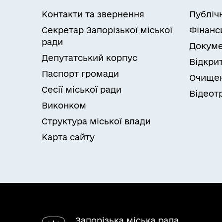
Контакти та звернення
Публіч
Секретар Запорізької міської
Фінанс
ради
Докуме
Депутатський корпус
Відкрит
Паспорт громади
Очищен
Сесії міської ради
Відеот
Виконком
Структура міської влади
Карта сайту
Запорізька міська рада