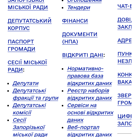
ЧАТ-БО
МІСЬКОЇ РАДИ
Тендери
ДОВІД
ДЕПУТАТСЬКИЙ
ФІНАНСИ
ЗАКЛА
КОРПУС
ДОКУМЕНТИ
АДРЕС
ПАСПОРТ
(НПА)
ГРОМАДИ
ПУНКТ
ВІДКРИТІ ДАНІ
:
НЕЗЛА
СЕСІЇ МІСЬКОЇ
Нормативно-
РАДИ
:
КОНКУ
правова база
ВАКАНС
Депутати
відкритих даних
Депутатські
Реєстр наборів
ЗВЕРН
фракції та групи
відкритих даних
ГРОМА
Депутатські
Сервіси на
комісії
основі відкритих
ЦИФР
Сесії
даних
ЗАПОР
Запорізької
Веб-портал
міської ради
відкритих даних