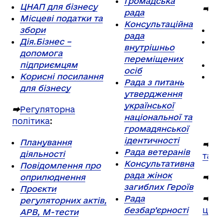
Громадська
ЦНАП для бізнесу
⮕
Д
рада
Місцеві податки та
Консультаційна
збори
С
рада
Дія.Бізнес –
І
внутрішньо
допомога
О
переміщених
підприємцям
С
осіб
Корисні посилання
П
Рада з питань
для бізнесу
п
утвердження
з
української
⮕
Регуляторна
п
національної та
політика
:
с
громадянської
ідентичності
Планування
⮕
К
Рада ветеранів
діяльності
та
Консультативна
Повідомлення про
рада жінок
оприлюднення
⮕
Т
загиблих Героїв
Проєкти
Рада
⮕
М
регуляторних актів,
безбар’єрності
цен
АРВ, М-тести