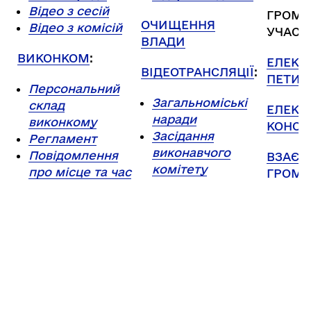
Відео з сесій
ГРОМА
ОЧИЩЕННЯ
Відео з комісій
УЧАСТ
ВЛАДИ
ВИКОНКОМ
:
ЕЛЕКТ
ВІДЕОТРАНСЛЯЦІЇ
:
ПЕТИЦІ
Персональний
Загальноміські
склад
ЕЛЕКТ
наради
виконкому
КОНСУ
Засідання
Регламент
виконавчого
Повідомлення
ВЗАЄМ
комітету
про місце та час
ГРОМА
Відео з сесій
засідань
Відео з комісій
СТАЖУ
Порядок денний
МОЛОД
Проєкти рішень
Рішення
ЗАПОБ
Протоколи
КОРУП
Адміністративна
комісія при
Пові
виконкомі