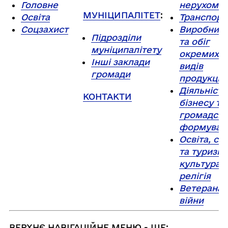
Головне
нерухоміс
МУНІЦИПАЛІТЕТ
:
Освіта
Транспорт
Соцзахист
Виробниц
Підрозділи
та обіг
муніципалітету
окремих
Інші заклади
видів
громади
продукції
Діяльність
КОНТАКТИ
бізнесу та
громадськ
формуван
Освіта, сп
та туризм,
культура т
релігія
Ветерана
війни
ВЕРХНЄ НАВІГАЦІЙНЕ МЕНЮ - ЩЕ: