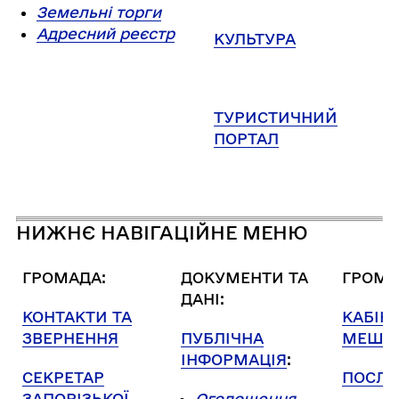
Земельні торги
Адресний реєстр
КУЛЬТУРА
ТУРИСТИЧНИЙ
ПОРТАЛ
НИЖНЄ НАВІГАЦІЙНЕ МЕНЮ
ГРОМАДА:
ДОКУМЕНТИ ТА
ГРОМА
ДАНІ:
КОНТАКТИ ТА
КАБІН
ЗВЕРНЕННЯ
ПУБЛІЧНА
МЕШК
ІНФОРМАЦІЯ
:
СЕКРЕТАР
ПОСЛУ
ЗАПОРІЗЬКОЇ
Оголошення