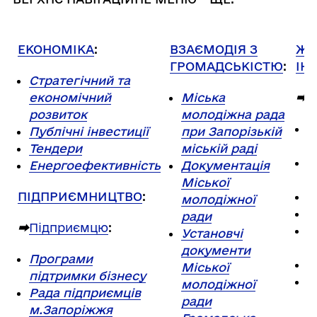
ЕКОНОМІКА
:
ВЗАЄМОДІЯ З
ЖИ
ГРОМАДСЬКІСТЮ
:
ІН
Стратегічний та
економічний
Міська
⮕
К
розвиток
молодіжна рада
В
Публічні інвестиції
при Запорізькій
р
Тендери
міській раді
Д
Енергоефективність
Документація
р
Міської
ПІДПРИЄМНИЦТВО
:
З
молодіжної
К
ради
⮕
Підприємцю
:
О
Установчі
р
документи
Програми
Х
Міської
підтримки бізнесу
Ш
молодіжної
Рада підприємців
р
ради
м.Запоріжжя