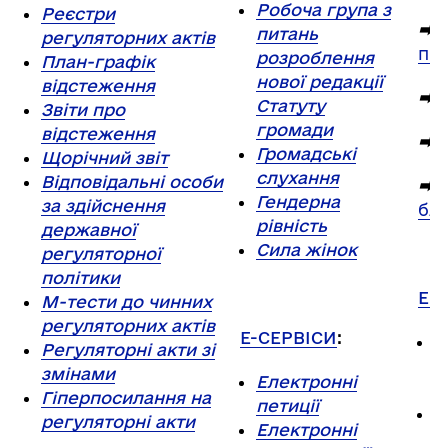
Робоча група з
Реєстри
⮕
Р
питань
регуляторних актів
пр
розроблення
План-графік
нової редакції
відстеження
⮕
І
Статуту
Звіти про
громади
відстеження
⮕
Б
Громадські
Щорічний звіт
слухання
Відповідальні особи
⮕
П
Гендерна
за здійснення
бла
рівність
державної
Сила жінок
регуляторної
політики
ЕК
М-тести до чинних
регуляторних актів
Е-СЕРВІСИ
:
Д
Регуляторні акти зі
а
змінами
Електронні
п
Гіперпосилання на
петиції
Б
регуляторні акти
Електронні
к