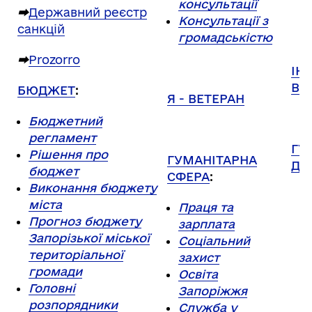
консультації
р
⮕
Державний реєстр
Консультації з
санкцій
громадськістю
⮕
Prozorro
ІН
ВП
БЮДЖЕТ
:
Я - ВЕТЕРАН
Бюджетний
регламент
ГУ
Рішення про
ГУМАНІТАРНА
ДО
бюджет
СФЕРА
:
Виконання бюджету
міста
Праця та
Прогноз бюджету
зарплата
Запорізької міської
Соціальний
територіальної
захист
громади
Освіта
Головні
Запоріжжя
розпорядники
Служба у