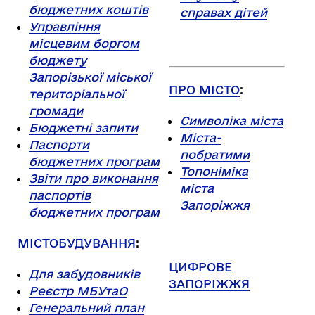
бюджетних коштів
справах дітей
Управління
місцевим боргом
бюджету
Запорізької міської
ПРО МІСТО
:
територіальної
громади
Символіка міста
Бюджетні запити
Міста-
Паспорти
побратими
бюджетних програм
Топоніміка
Звіти про виконання
міста
паспортів
Запоріжжя
бюджетних програм
МІСТОБУДУВАННЯ
:
ЦИФРОВЕ
Для забудовників
ЗАПОРІЖЖЯ
Реєстр МБУтаО
Генеральний план