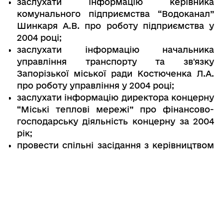
заслухати інформацію керівника
комунального підприємства “Водоканал”
Шинкаря А.В. про роботу підприємства у
2004 році;
заслухати інформацію начальника
управління транспорту та зв'язку
Запорізької міської ради Костюченка Л.А.
про роботу управління у 2004 році;
заслухати інформацію директора концерну
“Міські теплові мережі” про фінансово-
господарську діяльність концерну за 2004
рік;
провести спільні засідання з керівництвом
управління комунального господарства
міської ради та міської державної
санітарно-епідеміологічної станції по
питанню підготовки міських пляжів до
літнього сезону;
заслухати звіт керівника комунального