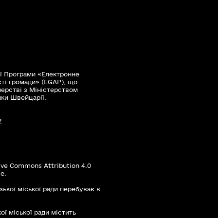
ї Програми «Електронне
сті громади» (EGAP), що
нерстві з Міністерством
мки Швейцарії.
?
ive Commons Attribution 4.0
е.
зької міської ради перебуває в
ої міської ради містить