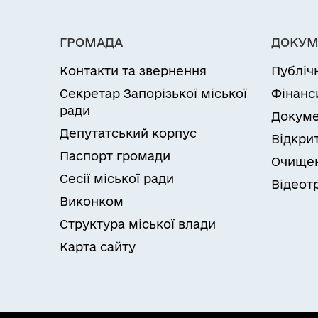
ГРОМАДА
ДОКУМ
Контакти та звернення
Публіч
Секретар Запорізької міської
Фінанс
ради
Докуме
Депутатський корпус
Відкрит
Паспорт громади
Очищен
Сесії міської ради
Відеот
Виконком
Структура міської влади
Карта сайту