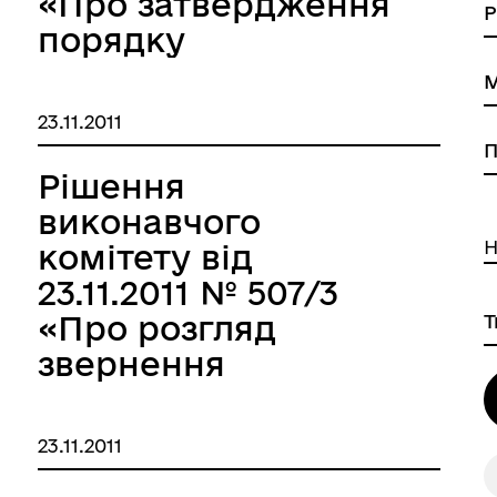
«Про затвердження
порядку
оформлення
перепланувань (в
23.11.2011
тому числі раніше
виконаних) в
Рішення
житлових
виконавчого
приміщеннях
Н
комітету від
МАНІТАРНА СФЕРА
ТУРИСТИЧНИЙ ПОРТАЛ
(квартирах)
23.11.2011 № 507/3
багатоквартирних
«Про розгляд
житлових будинків»
звернення
товариства з
обмеженою
23.11.2011
відповідальністю