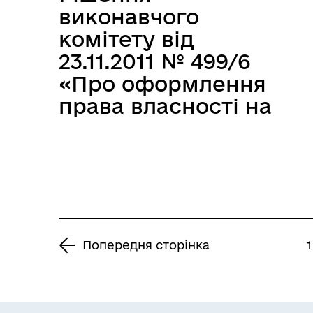
Вишняковим В.В.»
виконавчого
комітету від
23.11.2011 № 499/6
«Про оформлення
права власності на
нежитлові
приміщення №125 та
№126 /літ.А-5/ по
пр.Леніна,175 в
м.Запоріжжі за ТОВ
“ВІРІКТОН” (І черга
Попередня сторінка
1
будівництва)»