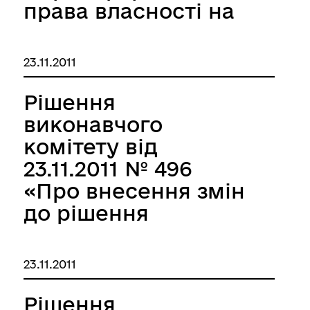
права власності на
нежитлове
приміщення №17
23.11.2011
підвалу та першого
поверху /літ.А-3/ та
Рішення
топочну /літ.Д/ по
виконавчого
вул.Грязнова,80 за
комітету від
Воронкіним В.Ф. та
23.11.2011 № 496
Данилевською
«Про внесення змін
Л.М.»
до рішення
виконавчого
комітету Запорізької
23.11.2011
міської ради від
27.01.2011 № 18 "Про
Рішення