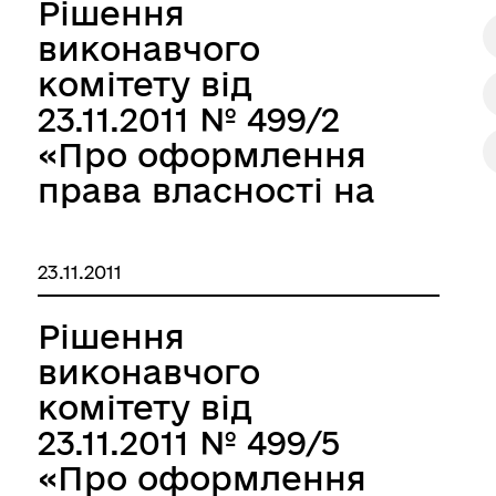
«Мілленіум» щодо
Рішення
дострокового
виконавчого
розірвання
комітету від
договору на
23.11.2011 № 499/2
обслуговування
«Про оформлення
автобусного
права власності на
маршруту №52
об’єкти нерухомості,
«Універсам -
які входять до
23.11.2011
Автовокзал» (режим
складу
маршрутного
автозаправної
Рішення
таксі)»
станції по
виконавчого
вул.Яценка,16-б в
комітету від
м.Запоріжжі за ПП
23.11.2011 № 499/5
“Сімена”»
«Про оформлення