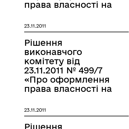
права власності на
об’єкти нерухомості
по вул.Зеленій,50 в
23.11.2011
м.Запоріжжі за ТОВ
“Реал-Інвест”»
Рішення
виконавчого
комітету від
23.11.2011 № 499/7
«Про оформлення
права власності на
будівлю складу
негорючих
23.11.2011
матеріалів /літ.Ф9/
по вул.Харчовій,6 за
Рішення