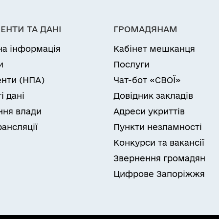
пісках" та їх
подальше
ЕНТИ ТА ДАНІ
ГРОМАДЯНАМ
використання»
на інформація
Кабінет мешканця
и
Послуги
нти (НПА)
Чат-бот «СВОЇ»
і дані
Довідник закладів
ня влади
Адреси укриттів
рансляції
Пункти незламності
Конкурси та вакансії
Звернення громадян
Цифрове Запоріжжя