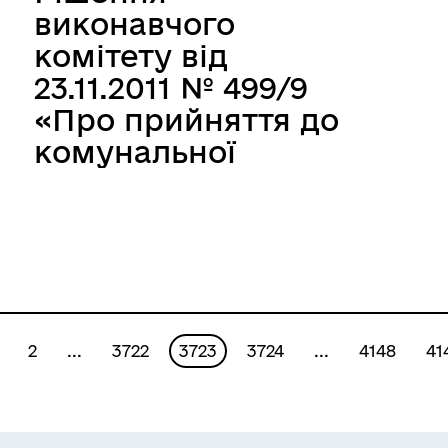
затвердження
виконавчого
лімітів споживання
комітету від
питної води для
23.11.2011 № 499/9
потреб абонентів
«Про прийняття до
комунального
комунальної
підприємства
власності
"Водоканал" на 2011
територіальної
рік"»
громади міста
мереж зовнішнього
освітлення від
об'єднання
2
...
3722
3723
3724
...
4148
41
співвласників
багатоквартирного
будинку "Родина на