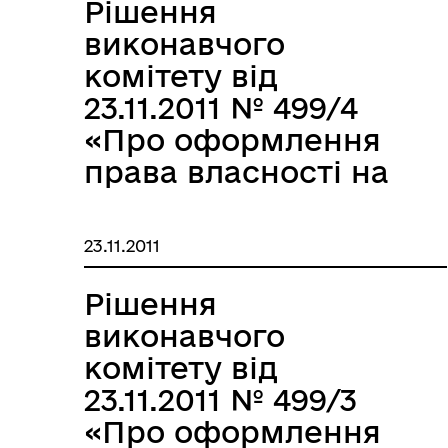
загального
Рішення
користування №80
виконавчого
та №54»
комітету від
23.11.2011 № 499/4
«Про оформлення
права власності на
нежитлові
приміщення по
23.11.2011
вул.Бородінській,4-а
та 6-а за ТОВ
Рішення
“ЛАСТІВКА”»
виконавчого
комітету від
23.11.2011 № 499/3
«Про оформлення