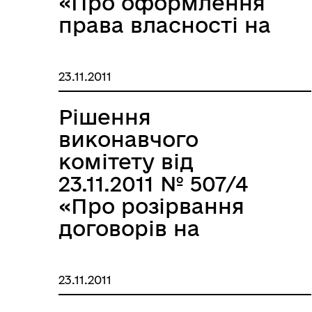
«Про оформлення
права власності на
будівлі оздоровчих
корпусів №2 та №3
23.11.2011
по
вул.Набережній,19
Рішення
м.Запоріжжі за ПП
виконавчого
“Діапазон”»
комітету від
МІСТОБУДУВАННЯ
ГУ
23.11.2011 № 507/4
«Про розірвання
договорів на
обслуговування
автобусних
23.11.2011
маршрутів