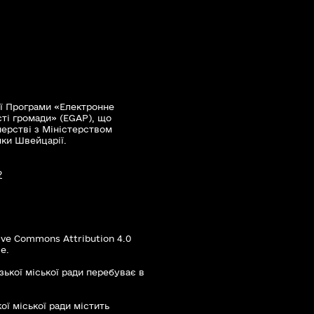
ї Програми «Електронне
сті громади» (EGAP), що
нерстві з Міністерством
мки Швейцарії.
?
ive Commons Attribution 4.0
е.
зької міської ради перебуває в
ої міської ради містить