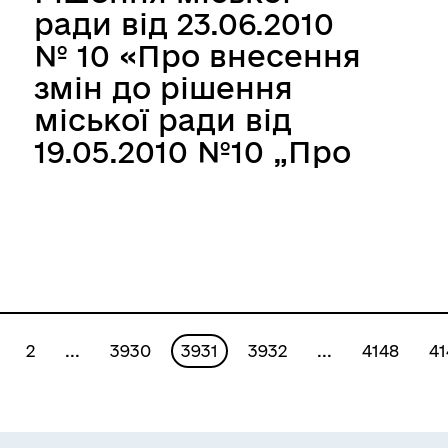
ради від 23.06.2010
№ 10 «Про внесення
змін до рішення
міської ради від
19.05.2010 №10 „Про
середньострокову
програму
соціально-
економічного
розвитку міста
Запоріжжя на 2010-
2
...
3930
3931
3932
...
4148
41
2014 роки"»