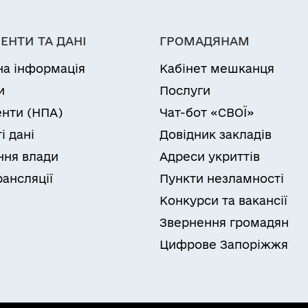
ЕНТИ ТА ДАНІ
ГРОМАДЯНАМ
на інформація
Кабінет мешканця
и
Послуги
нти (НПА)
Чат-бот «СВОЇ»
і дані
Довідник закладів
ня влади
Адреси укриттів
рансляції
Пункти незламності
Конкурси та вакансії
Звернення громадян
Цифрове Запоріжжя