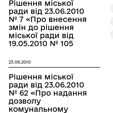
Рішення міської
ради від 23.06.2010
№ 7 «Про внесення
змін до рішення
міської ради від
19.05.2010 № 105
«Про затвердження
Програми
23.06.2010
«Покрівля 2010
року»»
Рішення міської
ради від 23.06.2010
№ 62 «Про надання
дозволу
комунальному