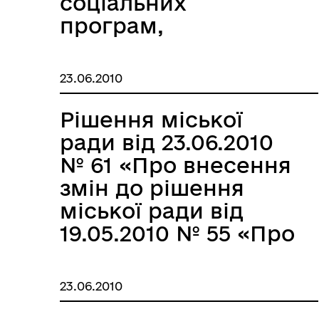
соціальних
програм,
затверджених
рішенням
23.06.2010
Запорізької міської
ради від 19.05.2010
Рішення міської
№44 «Про
ради від 23.06.2010
затвердження
№ 61 «Про внесення
МІСТОБУДУВАННЯ
ГУ
місцевих
змін до рішення
соціальних
міської ради від
програм»»
19.05.2010 № 55 «Про
затвердження
Програми земельної
23.06.2010
реформи у місті