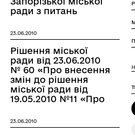
Запорізької міської
ради з питань
затвердження
землевпорядної
23.06.2010
документації у
відповідності до
Рішення міської
вимог рішень сесії
ради від 23.06.2010
Запорізької міської
Н
№ 60 «Про внесення
МАНІТАРНА СФЕРА
ТУРИСТИЧНИЙ ПОРТАЛ
ради від 24.12.2008
змін до рішення
№ 56 та рішення
міської ради від
міської ради від
19.05.2010 №11 «Про
24.06.2009 № 81»
затвердження
бюджетних програм
23.06.2010
на 2010-2012 роки»»