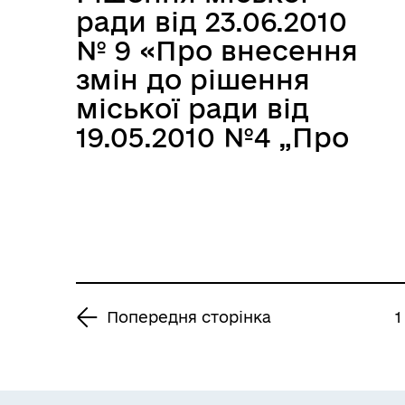
кризової ситуації з
ради від 23.06.2010
використанням
№ 9 «Про внесення
коштів місцевих
змін до рішення
фондів охорони
міської ради від
навколишнього
19.05.2010 №4 „Про
природного
Програму
середовища»
соціально-
економічного і
культурного
розвитку міста
Запоріжжя на 2010
Попередня сторінка
1
рік"»