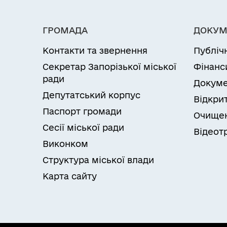
ГРОМАДА
ДОКУМ
Контакти та звернення
Публіч
Секретар Запорізької міської
Фінанс
ради
Докуме
Депутатський корпус
Відкрит
Паспорт громади
Очищен
Сесії міської ради
Відеот
Виконком
Структура міської влади
Карта сайту