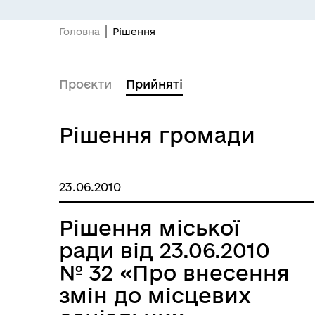
Головна
Рішення
ПІДПРИЄМНИЦТВО
Е-
Проєкти
Прийняті
Рішення громади
23.06.2010
Рішення міської
ради від 23.06.2010
№ 32 «Про внесення
БЮДЖЕТ
Я -
змін до місцевих