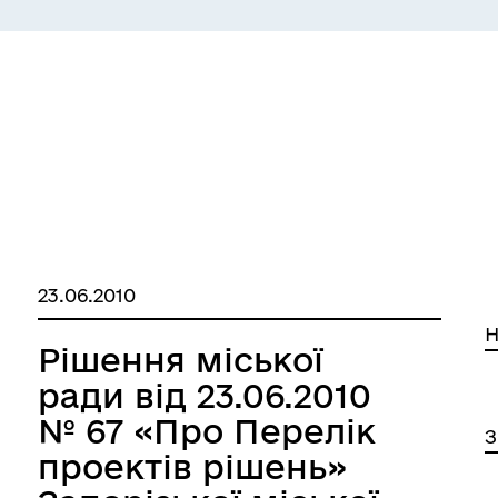
СЕРВІСИ
ЦИФРОВЕ ЗАПОРІЖЖЯ
23.06.2010
Н
Рішення міської
ради від 23.06.2010
№ 67 «Про Перелік
 ВЕТЕРАН
КУЛЬТУРА
З
проектів рішень»