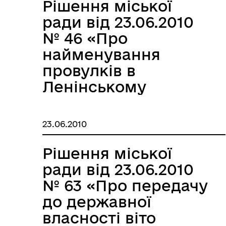
Запоріжжі на 2010-
Рішення міської
2012 роки»»
ради від 23.06.2010
№ 46 «Про
найменування
провулків в
Ленінському
районі»
23.06.2010
Рішення міської
ради від 23.06.2010
№ 63 «Про передачу
до державної
власності віто