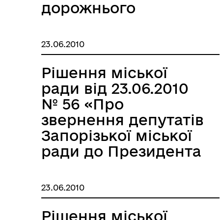
дорожнього
переїзду по
спорудах греблі
23.06.2010
ДніпроГЕС у м.
Запоріжжі»
Рішення міської
ради від 23.06.2010
№ 56 «Про
звернення депутатів
Запорізької міської
ради до Президента
України, Верховної
Ради України,
23.06.2010
Кабінету Міністрів
України щодо
Рішення міської