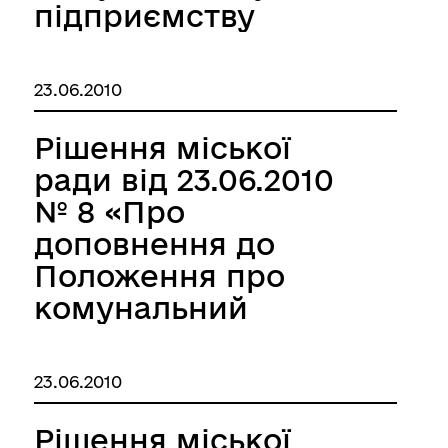
підприємству
«Експлуатаційне
лінійне управління
23.06.2010
автомобільних
шляхів» на
Рішення міської
отримання
ради від 23.06.2010
кредитної лінії під
№ 8 «Про
заставу»
доповнення до
Положення про
комунальний
податок»
23.06.2010
Рішення міської