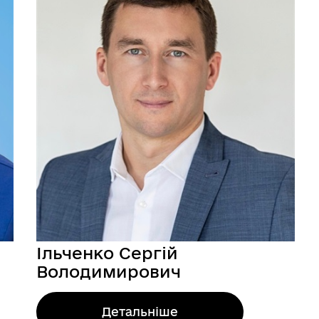
ГУМАНІТАРНА ДОПОМОГА
Ільченко Сергій
Стара версія сайту
Володимирович
Детальніше