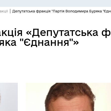
акції
Депутатська фракція "Партія Володимира Буряка "Єдн
кція «Депутатська ф
яка "Єднання"»
СЕРВІСИ
ЦИФРОВЕ ЗАПОРІЖЖЯ