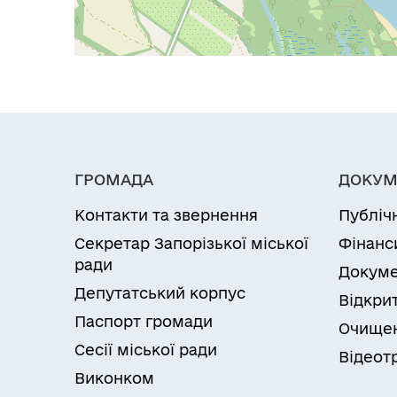
ГРОМАДА
ДОКУМ
Контакти та звернення
Публіч
Секретар Запорізької міської
Фінанс
ради
Докуме
Депутатський корпус
Відкрит
Паспорт громади
Очищен
Сесії міської ради
Відеот
Виконком