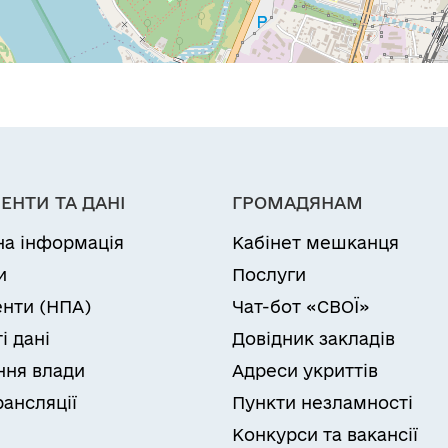
ЕНТИ ТА ДАНІ
ГРОМАДЯНАМ
на інформація
Кабінет мешканця
и
Послуги
нти (НПА)
Чат-бот «СВОЇ»
і дані
Довідник закладів
ня влади
Адреси укриттів
рансляції
Пункти незламності
Конкурси та вакансії