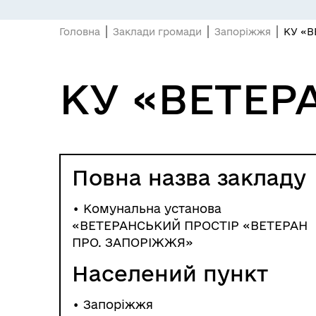
Головна
Заклади громади
Запоріжжя
КУ «В
ПІДПРИЄМНИЦТВО
Е-
КУ «ВЕТЕР
Повна назва закладу
• Комунальна установа
«ВЕТЕРАНСЬКИЙ ПРОСТІР «ВЕТЕРАН
ПРО. ЗАПОРІЖЖЯ»
Населений пункт
БЮДЖЕТ
Я -
•
Запоріжжя