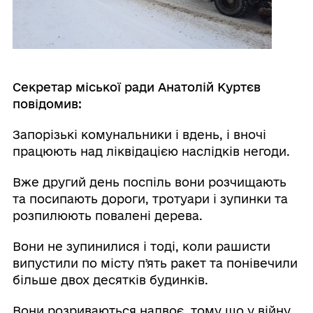
Секретар міської ради Анатолій Куртєв
повідомив:
Запорізькі комунальники і вдень, і вночі
працюють над ліквідацією наслідків негоди.
Вже другий день поспіль вони розчищають
та посипають дороги, тротуари і зупинки та
розпилюють повалені дерева.
Вони не зупинилися і тоді, коли рашисти
випустили по місту пʼять ракет та понівечили
більше двох десятків будинків.
Вони розриваються надвоє, тому що у війну