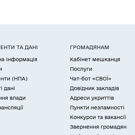
ЕНТИ ТА ДАНІ
ГРОМАДЯНАМ
на інформація
Кабінет мешканця
и
Послуги
нти (НПА)
Чат-бот «СВОЇ»
і дані
Довідник закладів
ня влади
Адреси укриттів
рансляції
Пункти незламності
Конкурси та вакансії
Звернення громадян