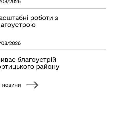
/08/2026
асштабні роботи з
лагоустрою
/08/2026
риває благоустрій
ортицького району
і новини