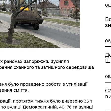
06
В
з
МАНІТАРНА СФЕРА
ТУРИСТИЧНИЙ ПОРТАЛ
06
До
Ш
іх районах Запоріжжя. Зусилля
рення охайного та затишного середовища
06
езня було проведено роботи з утилізації
Са
зення сміття.
в
рації, протягом тижня було вивезено 36 т
 по вулиці Демократичній, 40, 76 та вулиці