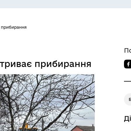
СЕРВІСИ
ЦИФРОВЕ ЗАПОРІЖЖЯ
є прибирання
П
 триває прибирання
 ВЕТЕРАН
КУЛЬТУРА
Б
Д