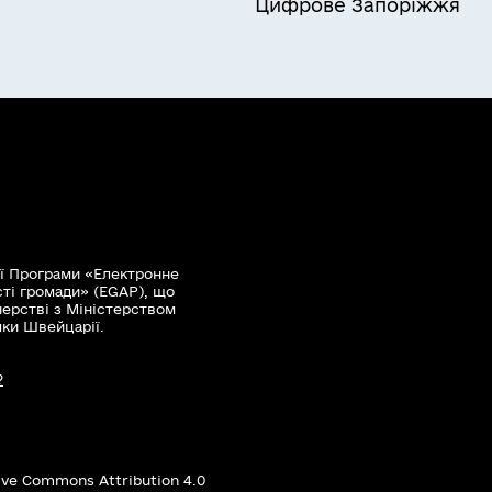
Цифрове Запоріжжя
ї Програми «Електронне
сті громади» (EGAP), що
нерстві з Міністерством
мки Швейцарії.
?
ive Commons Attribution 4.0