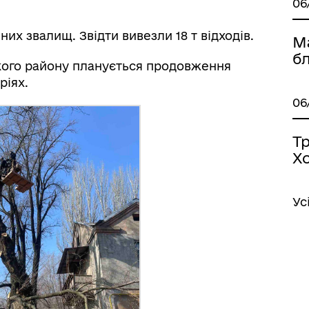
06
них звалищ. Звідти вивезли 18 т відходів.
М
б
ького району планується продовження
ріях.
06
Т
Х
Ус