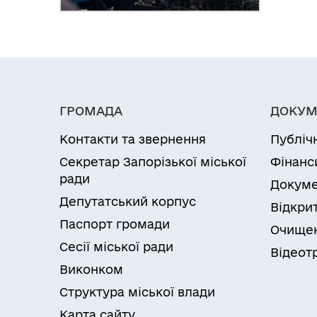
ГРОМАДА
ДОКУМ
Контакти та звернення
Публіч
Секретар Запорізької міської
Фінанс
ради
Докуме
Депутатський корпус
Відкрит
Паспорт громади
Очищен
Сесії міської ради
Відеот
Виконком
Структура міської влади
Карта сайту