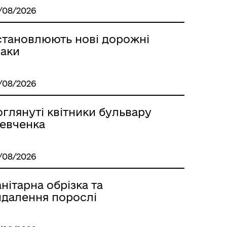
/08/2026
становлюють нові дорожні
наки
ГУМАНІТАРНА ДОПОМОГА
/08/2026
глянуті квітники бульвару
евченка
/08/2026
нітарна обрізка та
идалення порослі
Стара версія сайту