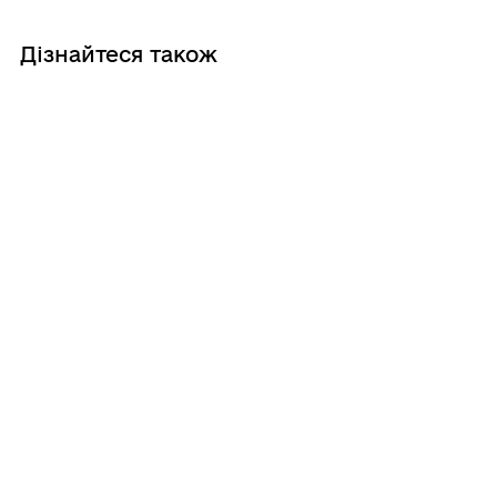
Дізнайтеся також
07/08/2026
Рятуємо життя 24/7
06/08/2026
Медичні проєкти для ветеранів
06/08/2026
Доступність медзакладів Запоріжжя