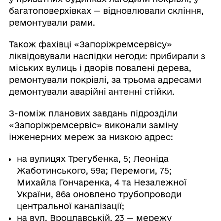
багатоповерхівках — відновлювали скління,
ремонтували рами.
Також фахівці «Запоріжремсервісу»
ліквідовували наслідки негоди: прибирали з
міських вулиць і дворів повалені дерева,
ремонтували покрівлі, за трьома адресами
демонтували аварійні антенні стійки.
З-поміж планових завдань підрозділи
«Запоріжремсервіс» виконали заміну
інженерних мереж за низкою адрес:
на вулицях Трегубенка, 5; Леоніда
Жаботинського, 59а; Перемоги, 75;
Михайла Гончаренка, 4 та Незалежної
України, 86а оновлено трубопроводи
центральної каналізації;
на вул. Вроцлавській, 23 — мережу