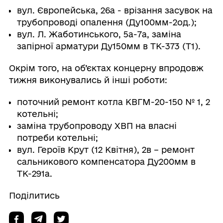
вул. Європейська, 26а - врізання засувок на
трубопроводі опалення (Ду100мм-2од.);
вул. Л. Жаботинського, 5а-7а, заміна
запірної арматури Ду150мм в ТК-373 (Т1).
Окрім того, на об’єктах концерну впродовж
тижня виконувались й інші роботи:
поточний ремонт котла КВГМ-20-150 № 1, 2
котельні;
заміна трубопроводу ХВП на власні
потреби котельні;
вул. Героїв Крут (12 Квітня), 2в – ремонт
сальникового компенсатора Ду200мм в
ТК-291а.
Поділитись