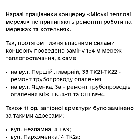
Наразі працівники концерну «Міські теплові
мережі» не припиняють ремонтні роботи на
мережах та котельнях.
Так, протягом тижня власними силами
концерну проведено заміну
154 м
мереж
теплопостачання, а саме:
на вул. Першій ливарній, 38 ТК21-ТК22 -
ремонт трубопроводу опалення;
на вул. Яценка, 3а - ремонт трубопроводів
опалення між ТК54-11 та СШ №94.
Також
11 од.
запірної арматури було замінено
за такими адресами:
вул. Незламна, 4 ТК9;
вул. Пархоменка,14 ТК2а;