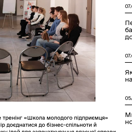
07
П
б
д
07
МАНІТАРНА СФЕРА
ТУРИСТИЧНИЙ ПОРТАЛ
Як
н
05
М
ме тренінг «Школа молодого підприємця»
но
мір доєднатися до бізнес-спільноти й
у ідей для започаткування власної справи