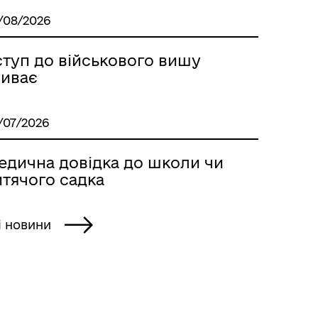
Стара версія сайту
/08/2026
ступ до військового вишу
риває
/07/2026
едична довідка до школи чи
итячого садка
і новини