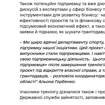
Також потенційні підприємці та вже дію
дискусій з експертами у сфері бізнесу 
інструментами для розвитку бізнесу: н
ефективності проєктів та їх фінансову с
підсумковий економічний ефект, а тако
заявки й підказки, як шукати грантодавц
- Ми щиро вдячні департаменту спорту, с
підтримку нашої ініціативи. Цей проєкт 
випускники стали підприємцями. І наві
свою підприємницьку діяльність. Цьог
підприємця» після завершення тренінгі
проєкт під відкриття власної справи, а
грантодавців, - розповіла координаторк
області" Альона Горбенко.
Учасники тренінгу дізналися також і пр
Державної служби зайнятості, заповнив