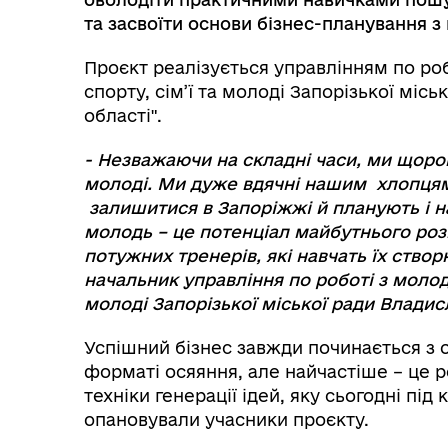
та засвоїти основи бізнес-планування 
Проєкт реалізується управлінням по ро
спорту, сім’ї та молоді Запорізької місь
області".
- Незважаючи на складні часи, ми щоро
молоді. Ми дуже вдячні нашим хлопцям 
залишитися в Запоріжжі й планують і на
молодь – це потенціал майбутнього роз
потужних тренерів, які навчать їх створ
начальник управління по роботі з молод
молоді Запорізької міської ради Влади
Успішний бізнес завжди починається з ор
форматі осяяння, але найчастіше – це 
техніки генерації ідей, яку сьогодні пі
опановували учасники проєкту.