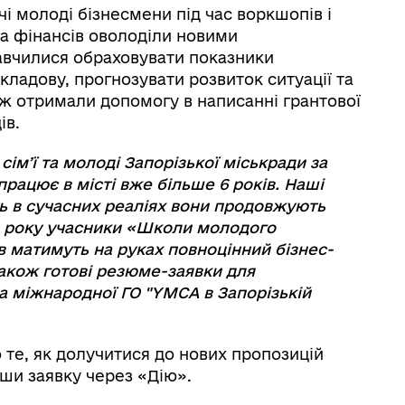
чі молоді бізнесмени під час воркшопів і
та фінансів оволоділи новими
авчилися обраховувати показники
кладову, прогнозувати розвиток ситуації та
ж отримали допомогу в написанні грантової
ів.
імʼї та молоді Запорізької міськради за
працює в місті вже більше 6 років. Наші
ть в сучасних реаліях вони продовжують
о року учасники «Школи молодого
в матимуть на руках повноцінний бізнес-
 також готові резюме-заявки для
а міжнародної ГО "YMCA в Запорізькій
о те, як долучитися до нових пропозицій
ши заявку через «Дію».