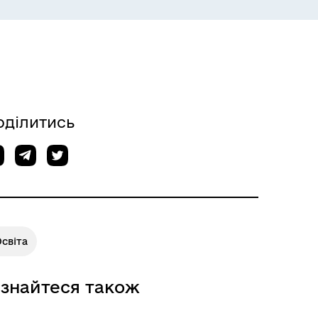
ЕКОЛОГІЯ
оділитись
світа
ІНФОРМАЦІЯ ДЛЯ ВПО
ізнайтеся також