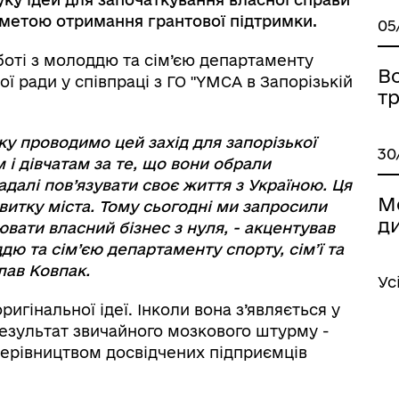
з метою отримання грантової підтримки.
05
боті з молоддю та сім’єю департаменту
В
кої ради у співпраці з ГО "YMCA в Запорізькій
т
ку проводимо цей захід для запорізької
30
і дівчатам за те, що вони обрали
далі пов’язувати своє життя з Україною. Ця
М
витку міста. Тому сьогодні ми запросили
д
ювати власний бізнес з нуля, - акцентував
дю та сім’єю департаменту спорту, сімʼї та
слав Ковпак.
Ус
игінальної ідеї. Інколи вона з’являється у
результат звичайного мозкового штурму -
д керівництвом досвідчених підприємців