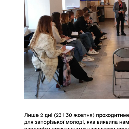
МІСТОБУДУВАННЯ
ГУ
Лише 2 дні (23 і 30 жовтня) проходити
для запорізької молоді, яка виявила на
оволодіти практичними навичками пошук