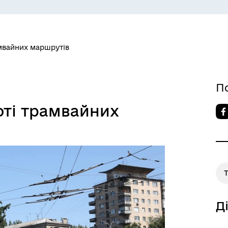
амвайних маршрутів
П
 ВЕТЕРАН
КУЛЬТУРА
оті трамвайних
Д
МАНІТАРНА СФЕРА
ТУРИСТИЧНИЙ ПОРТАЛ