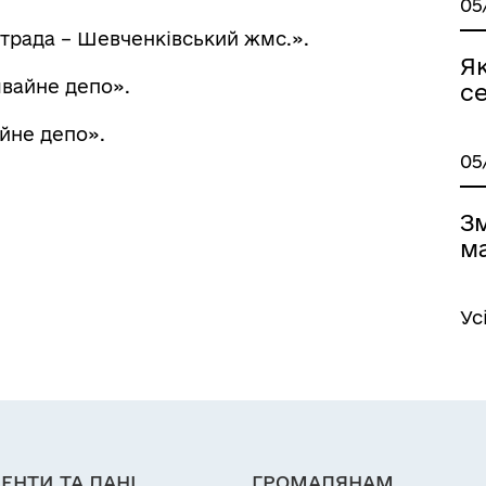
05
страда – Шевченківський жмс.».
Я
вайне депо».
с
йне депо».
05
Зм
м
Ус
ЕНТИ ТА ДАНІ
ГРОМАДЯНАМ