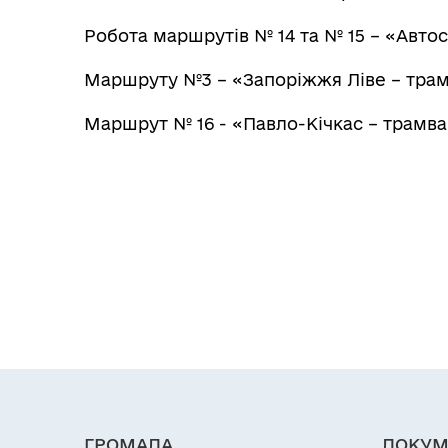
Робота маршрутів № 14 та № 15 – «Авто
Маршруту №3 – «Запоріжжя Ліве – трам
Маршрут № 16 - «Павло-Кічкас – трамва
ГРОМАДА
ДОКУМ