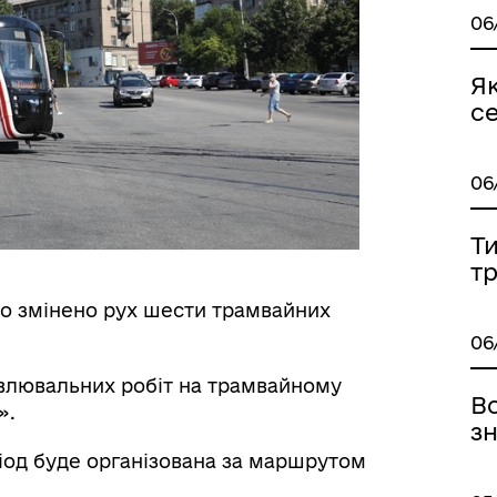
06
Я
с
06
Ти
т
ово змінено рух шести трамвайних
06
влювальних робіт на трамвайному
В
».
з
іод буде організована за маршрутом