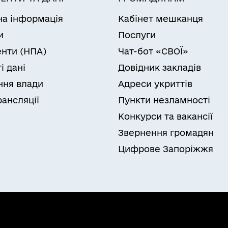
на інформація
Кабінет мешканця
и
Послуги
нти (НПА)
Чат-бот «СВОЇ»
і дані
Довідник закладів
ня влади
Адреси укриттів
рансляції
Пункти незламності
Конкурси та вакансії
Звернення громадян
Цифрове Запоріжжя