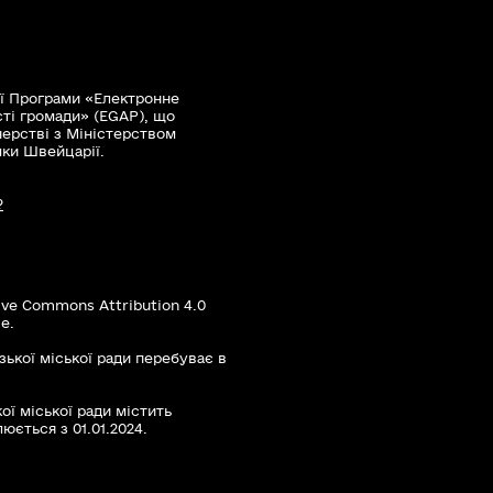
ї Програми «Електронне
сті громади» (EGAP), що
нерстві з Міністерством
мки Швейцарії.
?
ive Commons Attribution 4.0
е.
зької міської ради перебуває в
ої міської ради містить
юється з 01.01.2024.