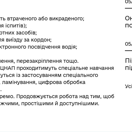
05
О
сть втраченого або викраденого;
п
 іспитів);
ртних засобів;
я виїзду за кордон;
05
ктронного посвідчення водія;
П
лення, перезакріплення тощо.
п
и ЦНАП проходитимуть спеціальне навчання
уться із застосуванням спеціального
, ламінування, цифрова обробка
Ус
.
кремо. Продовжується робота над тим, щоб
лижчими, простішими й доступнішими.