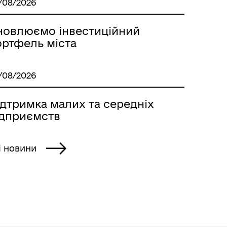
/08/2026
новлюємо інвестиційний
ортфель міста
/08/2026
ідтримка малих та середніх
ідприємств
і новини