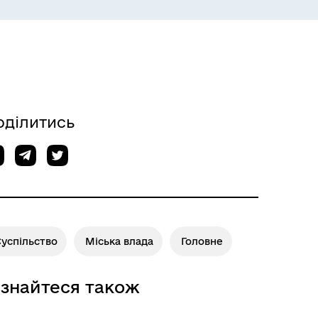
оділитись
ІНФОРМАЦІЯ ДЛЯ ВПО
Суспільство
Міська влада
Головне
ізнайтеся також
ГУМАНІТАРНА ДОПОМОГА