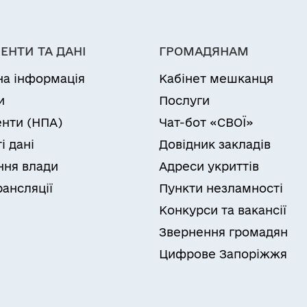
ЕНТИ ТА ДАНІ
ГРОМАДЯНАМ
на інформація
Кабінет мешканця
и
Послуги
нти (НПА)
Чат-бот «СВОЇ»
і дані
Довідник закладів
ня влади
Адреси укриттів
рансляції
Пункти незламності
Конкурси та вакансії
Звернення громадян
Цифрове Запоріжжя