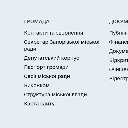
ГРОМАДА
ДОКУМ
Контакти та звернення
Публіч
Секретар Запорізької міської
Фінанс
ради
Докуме
Депутатський корпус
Відкрит
Паспорт громади
Очищен
Сесії міської ради
Відеот
Виконком
Структура міської влади
Карта сайту