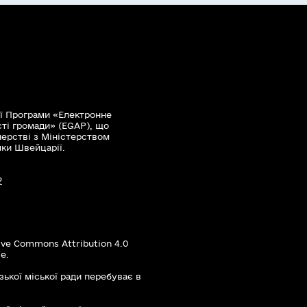
ї Програми «Електронне
сті громади» (EGAP), що
нерстві з Міністерством
мки Швейцарії.
?
ive Commons Attribution 4.0
е.
зької міської ради перебуває в