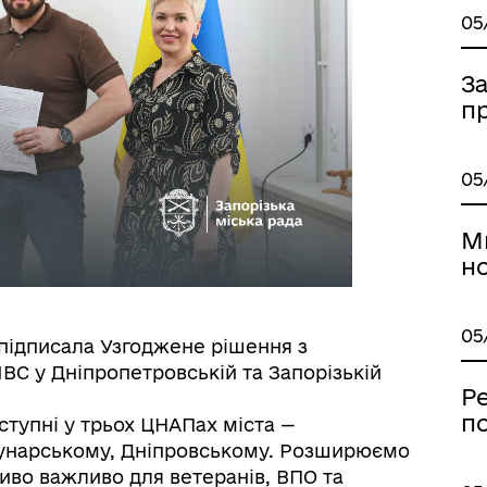
05
З
пр
05
М
но
05
 підписала Узгоджене рішення з
С у Дніпропетровській та Запорізькій
Ре
п
тупні у трьох ЦНАПах міста —
унарському, Дніпровському. Розширюємо
иво важливо для ветеранів, ВПО та