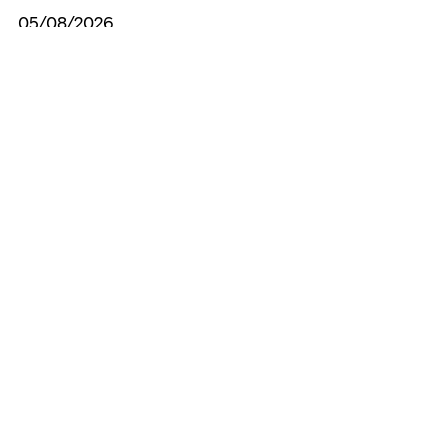
05/08/2026
Подрібнили гілля на вулиці Перемоги
05/08/2026
Регіна Харченко відвідала поранену
працівницю лікарні
05/08/2026
Вступ до військового вишу триває
Усі новини