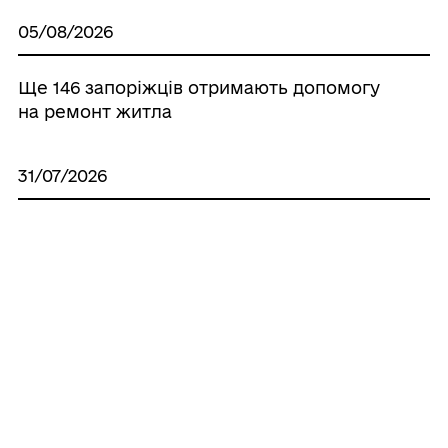
05/08/2026
Ще 146 запоріжців отримають допомогу
на ремонт житла
31/07/2026
Ще 114 запоріжців отримають допомогу
на ремонт житла
31/07/2026
Запоріжці отримали 364 житлових
сертифікати на придбання житла