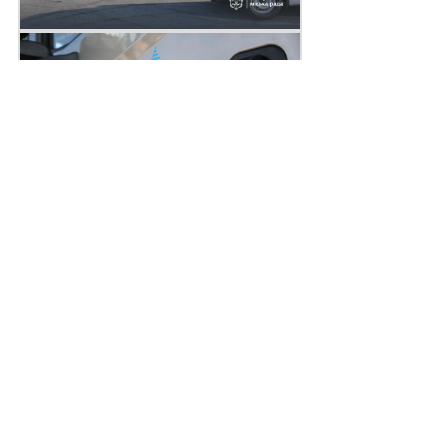
Поділитись
Дізнайтеся також