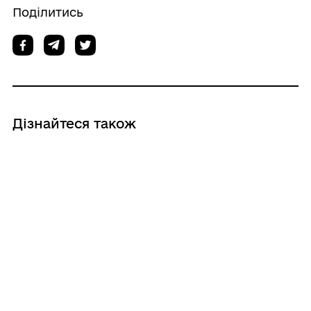
Поділитись
Дізнайтеся також
07/08/2026
Першочергові роботи виконані
07/08/2026
Рятуємо життя 24/7