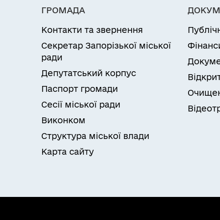
ГРОМАДА
ДОКУМ
Контакти та звернення
Публіч
Секретар Запорізької міської
Фінанс
ради
Докуме
Депутатський корпус
Відкрит
Паспорт громади
Очищен
Сесії міської ради
Відеот
Виконком
Структура міської влади
Карта сайту