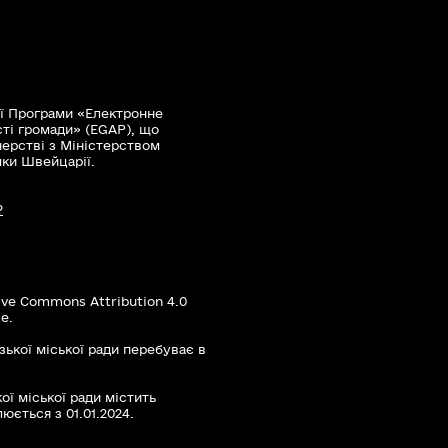
ї Програми «Електронне
сті громади» (EGAP), що
нерстві з Міністерством
мки Швейцарії.
?
ive Commons Attribution 4.0
е.
зької міської ради перебуває в
ої міської ради містить
юється з 01.01.2024.