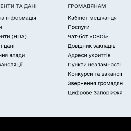
ЕНТИ ТА ДАНІ
ГРОМАДЯНАМ
на інформація
Кабінет мешканця
и
Послуги
нти (НПА)
Чат-бот «СВОЇ»
і дані
Довідник закладів
ня влади
Адреси укриттів
рансляції
Пункти незламності
Конкурси та вакансії
Звернення громадян
Цифрове Запоріжжя