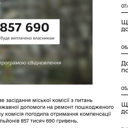
07
Щ
д
06
Д
п
05
е засідання міської комісії з питань
Щ
ержавної допомоги на ремонт пошкодженого
д
у комісія погодила отримання компенсації
ьйонів 857 тисяч 690 гривень.