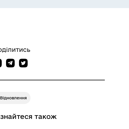
оділитись
ІНФОРМАЦІЯ ДЛЯ ВПО
єВідновлення
ізнайтеся також
ГУМАНІТАРНА ДОПОМОГА