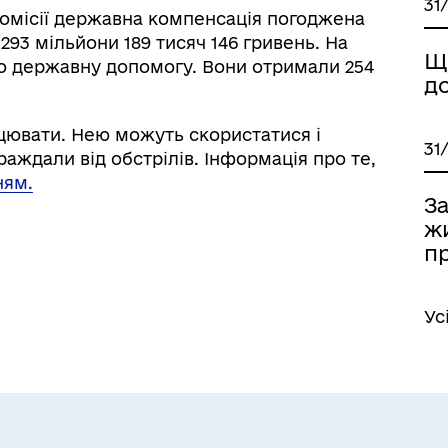
31
комісії державна компенсація погоджена
293 мільйони 189 тисяч 146 гривень. На
Щ
но державну допомогу. Вони отримали 254
д
ювати. Нею можуть скористатися і
31
аждали від обстрілів. Інформація про те,
ням.
З
ж
п
Ус