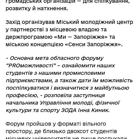
громадських організацій — для спілкування,
розвитку й натхнення.
Захід організував Міський молодіжний центр
у партнерстві з місцевою владою та
держпрограмою «Ми — Запоріжжя» та
міською концепцією «Сенси Запоріжжя».
- Основна мета обласного форуму
“PROможливості” – ознайомити наших
студентів з нашими промисловими
підприємствами, а також дати їм можливість
поспілкуватися і визначитися з майбутньою
професією,
-
розповіла заступниця
начальника Управління молоді, фізичної
культури та спорту ЗОДА Інна Киник.
Форум пройшов у форматі вільного
простору, де близько двохсот студентів
місцевих університетів не лише послухали