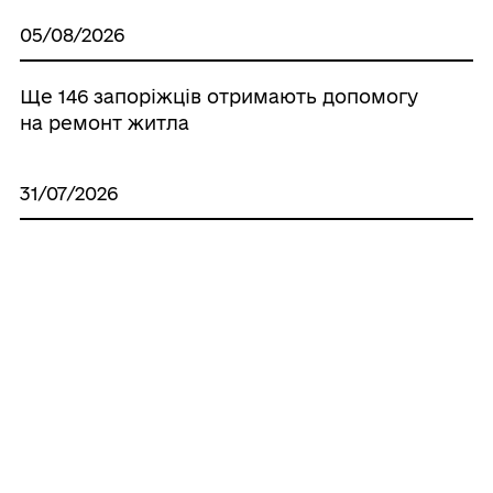
05/08/2026
Ще 146 запоріжців отримають допомогу
на ремонт житла
31/07/2026
Ще 114 запоріжців отримають допомогу
на ремонт житла
31/07/2026
Запоріжці отримали 364 житлових
сертифікати на придбання житла