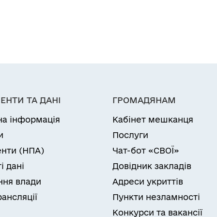
ЕНТИ ТА ДАНІ
ГРОМАДЯНАМ
на інформація
Кабінет мешканця
и
Послуги
нти (НПА)
Чат-бот «СВОЇ»
і дані
Довідник закладів
ня влади
Адреси укриттів
рансляції
Пункти незламності
Конкурси та вакансії