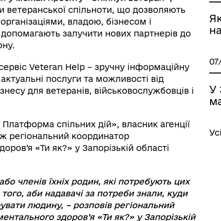
и ветеранської спільноти, що дозволяють
Як
рганізаціями, владою, бізнесом і
н
ж допомагають залучити нових партнерів до
ону.
07
сервіс Veteran Help – зручну інформаційну
 актуальні послуги та можливості від
У
знесу для ветеранів, військовослужбовців і
ма
 Платформа спільних дій», власник агенції
Ус
кож регіональний координатор
оров’я «Ти як?» у Запорізькій області
бо членів їхніх родин, які потребують цих
 того, аби надавачі за потреби знали, куди
вати людину, – розповів регіональний
ентального здоров’я «Ти як?» у Запорізькій