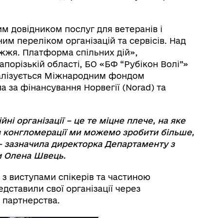
м довідником послуг для ветеранів і
им переліком організацій та сервісів. Над
жжя. Платформа спільних дій»,
порізькій області, БО «БФ “Рубікон Волі”»
еалізується Міжнародним фондом
 за фінансування Норвегії (Norad) та
ні організації – це те міцне плече, на яке
в конгломерації ми можемо зробити більше,
 – зазначила директорка Департаменту з
и Олена Швець.
ї з виступами спікерів та частиною
дставили свої організації через
 партнерства.