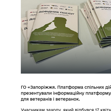
БЮДЖЕТ
Я -
ГО «Запоріжжя. Платформа спільних дій
презентували інформаційну платформу 
МІСТОБУДУВАННЯ
ГУ
для ветеранів і ветеранок.
Учасникам заходу, який відбувся 17 кві