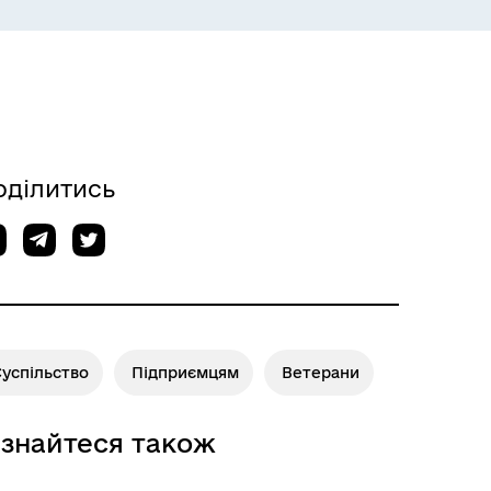
ЕКОЛОГІЯ
оділитись
Суспільство
Підприємцям
Ветерани
ізнайтеся також