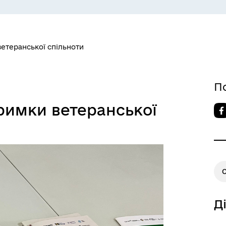
ветеранської спільноти
СЕРВІСИ
ЦИФРОВЕ ЗАПОРІЖЖЯ
П
римки ветеранської
Д