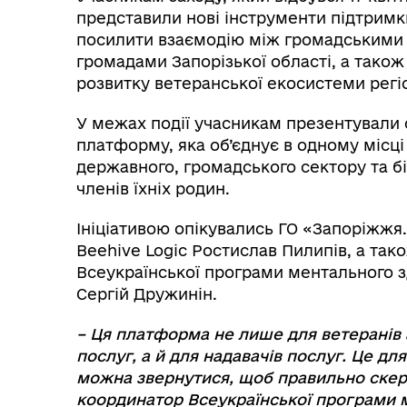
представили нові інструменти підтримк
посилити взаємодію між громадськими о
громадами Запорізької області, а тако
розвитку ветеранської екосистеми регі
У межах події учасникам презентували 
платформу, яка об’єднує в одному місці
державного, громадського сектору та бі
членів їхніх родин.
Ініціативою опікувались ГО «Запоріжжя.
Beehive Logic Ростислав Пилипів, а та
Всеукраїнської програми ментального зд
Сергій Дружинін.
– Ця платформа не лише для ветеранів а
послуг, а й для надавачів послуг. Це для
можна звернутися, щоб правильно скеру
координатор Всеукраїнської програми м