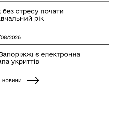
 без стресу почати
авчальний рік
/08/2026
 Запоріжжі є електронна
па укриттів
і новини
Стара версія сайту