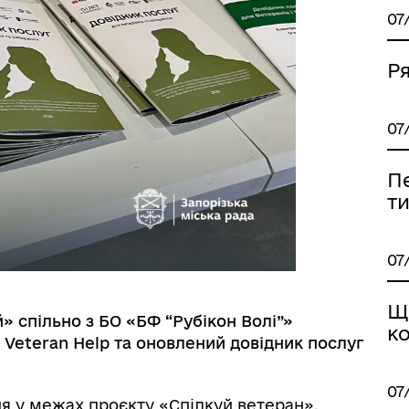
07
 ВЕТЕРАН
КУЛЬТУРА
Ря
07
П
т
07
Щ
» спільно з БО «БФ “Рубікон Волі”»
к
Veteran Help та оновлений довідник послуг
МАНІТАРНА СФЕРА
ТУРИСТИЧНИЙ ПОРТАЛ
07
тня у межах проєкту «Спілкуй ветеран»,