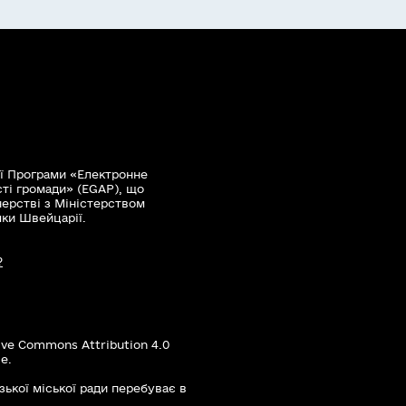
ї Програми «Електронне
сті громади» (EGAP), що
нерстві з Міністерством
мки Швейцарії.
?
ive Commons Attribution 4.0
е.
зької міської ради перебуває в