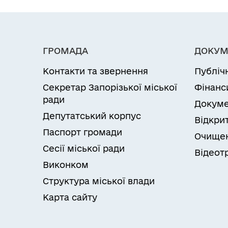
ГРОМАДА
ДОКУМ
Контакти та звернення
Публіч
Секретар Запорізької міської
Фінанс
ради
Докуме
Депутатський корпус
Відкрит
Паспорт громади
Очищен
Сесії міської ради
Відеот
Виконком
Структура міської влади
Карта сайту