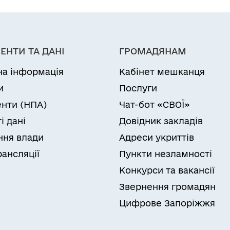
ЕНТИ ТА ДАНІ
ГРОМАДЯНАМ
на інформація
Кабінет мешканця
и
Послуги
нти (НПА)
Чат-бот «СВОЇ»
і дані
Довідник закладів
ня влади
Адреси укриттів
рансляції
Пункти незламності
Конкурси та вакансії
Звернення громадян
Цифрове Запоріжжя