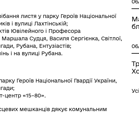
06
ібання листя у парку Героїв Національної
М
ків і вулиці Лахтінській;
б
ктів Ювілейного і Професора
Маршала Судця, Василя Сергієнка, Світлої,
гади, Рубана, Ентузіастів;
06
нь і на вулиці Рубана.
Т
Х
арку Героїв Національної Гвардії України,
игади;
Ус
т-центр «15–80».
місцевих мешканців дякує комунальним