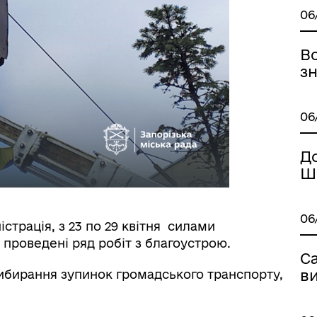
06
В
з
06
До
Ш
06
страція, з 23 по 29 квітня силами
 проведені ряд робіт з благоустрою.
Са
в
рибирання зупинок громадського транспорту,