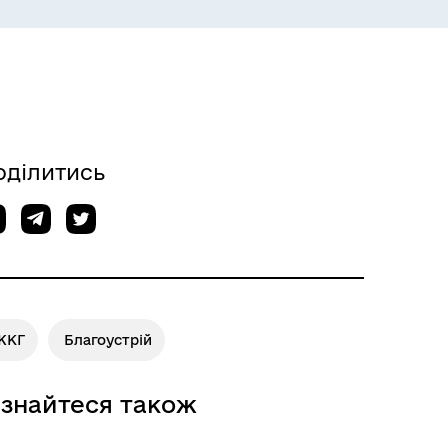
оділитись
ІНФОРМАЦІЯ ДЛЯ ВПО
ЖКГ
Благоустрій
ізнайтеся також
ГУМАНІТАРНА ДОПОМОГА