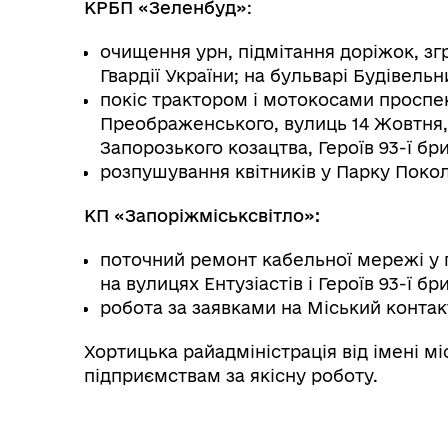
КРБП «Зеленбуд»
:
очищення урн, підмітання доріжок, згр
Гвардії України; на бульварі Будівельни
покіс трактором і мотокосами проспе
Преображенського, вулиць 14 Жовтня, 
Запорозького козацтва, Героїв 93-ї бри
розпушування квітників у Парку Поколі
КП «Запоріжміськсвітло»:
поточний ремонт кабельної мережі у п
на вулицях Ентузіастів і Героїв 93-ї бр
робота за заявками на Міський контак
Хортицька райадміністрація від імені 
підприємствам за якісну роботу.