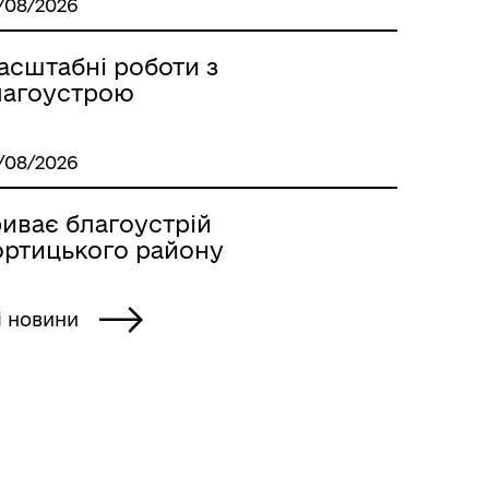
/08/2026
асштабні роботи з
лагоустрою
/08/2026
риває благоустрій
ортицького району
і новини