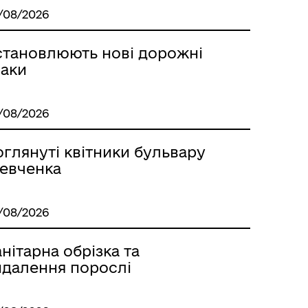
/08/2026
становлюють нові дорожні
наки
/08/2026
Стара версія сайту
глянуті квітники бульвару
евченка
/08/2026
нітарна обрізка та
идалення порослі