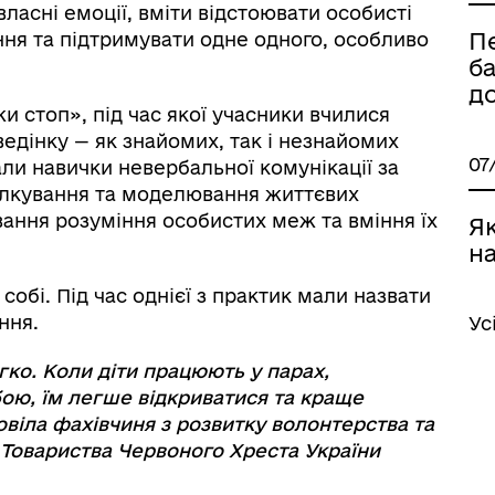
ласні емоції, вміти відстоювати особисті
П
ня та підтримувати одне одного, особливо
б
д
 стоп», під час якої учасники вчилися
едінку — як знайомих, так і незнайомих
07
ли навички невербальної комунікації за
пілкування та моделювання життєвих
ання розуміння особистих меж та вміння їх
Як
н
собі. Під час однієї з практик мали назвати
ння.
Ус
гко. Коли діти працюють у парах,
ою, їм легше відкриватися та краще
овіла фахівчиня з розвитку волонтерства та
ї Товариства Червоного Хреста України