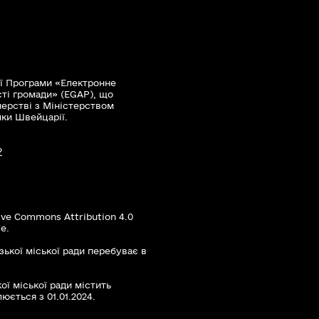
ї Програми «Електронне
сті громади» (EGAP), що
нерстві з Міністерством
мки Швейцарії.
?
ive Commons Attribution 4.0
е.
зької міської ради перебуває в
ої міської ради містить
юється з 01.01.2024.