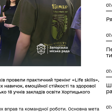
07
Ря
07
П
т
МАНІТАРНА СФЕРА
ТУРИСТИЧНИЙ ПОРТАЛ
07
 провели практичний тренінг «Life skills»,
Ш
навичок, емоційної стійкості та здорової
р
ко 18 учнів закладів освіти Хортицького
07
их вправ та командної роботи. Основна мета