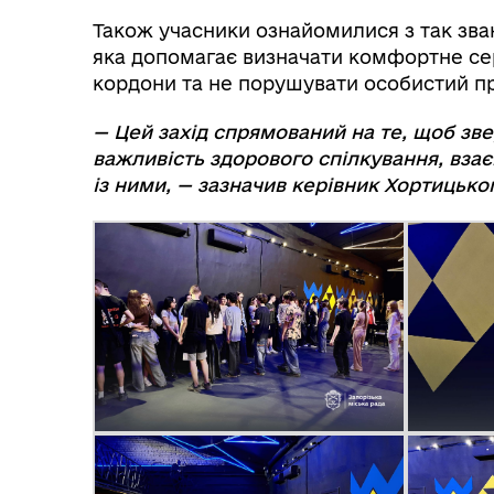
Також учасники ознайомилися з так зв
яка допомагає визначати комфортне се
кордони та не порушувати особистий пр
— Цей захід спрямований на те, щоб зв
важливість здорового спілкування, взає
із ними, — зазначив керівник Хортицько