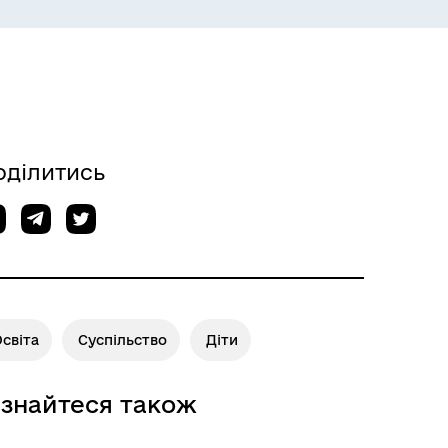
ЕКОЛОГІЯ
оділитись
світа
Суспільство
Діти
ІНФОРМАЦІЯ ДЛЯ ВПО
ізнайтеся також