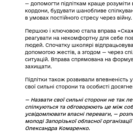
— допомогти підліткам краще розуміти в
кордони, будувати шанобливе спілкуван
в умовах постійного стресу через війну.
Першою і ключовою стала вправа «Скажи
реагувати на некомфортну для себе пов
людей. Спочатку школярі відпрацьовува
допомогою жестів, а згодом — через с
ситуацій. Вправа спрямована на формув
захищати.
Підлітки також розвивали впевненість у 
свої сильні сторони та особисті досягне
— Назвати свої сильні сторони не так ле
спілкуються та обговорюють це між соб
усвідомлювати власні переваги, — розп
молоді Запорізької обласної організаці
Олександра Комаренко.