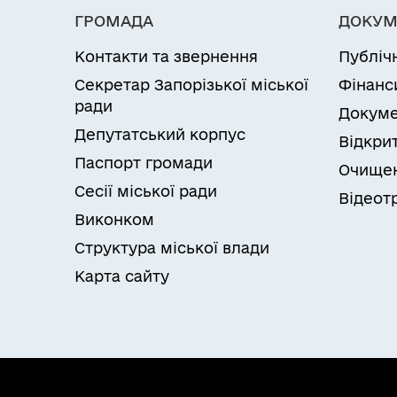
ГРОМАДА
ДОКУМ
Контакти та звернення
Публіч
Секретар Запорізької міської
Фінанс
ради
Докуме
Депутатський корпус
Відкрит
Паспорт громади
Очищен
Сесії міської ради
Відеот
Виконком
Структура міської влади
Карта сайту