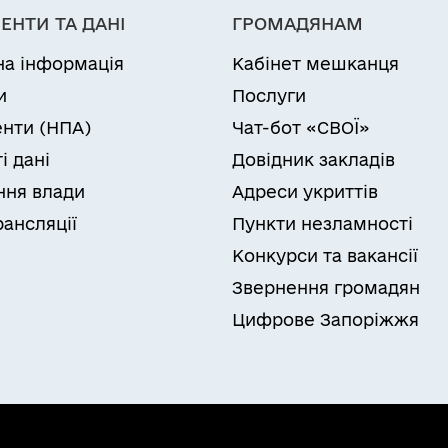
ЕНТИ ТА ДАНІ
ГРОМАДЯНАМ
на інформація
Кабінет мешканця
и
Послуги
нти (НПА)
Чат-бот «СВОЇ»
і дані
Довідник закладів
ня влади
Адреси укриттів
рансляції
Пункти незламності
Конкурси та вакансії
Звернення громадян
Цифрове Запоріжжя