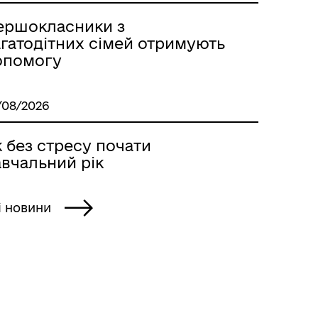
ершокласники з
агатодітних сімей отримують
Стара версія сайту
опомогу
/08/2026
 без стресу почати
авчальний рік
і новини