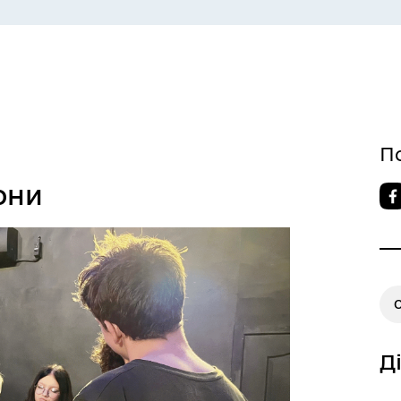
СЕРВІСИ
ЦИФРОВЕ ЗАПОРІЖЖЯ
П
они
О
 ВЕТЕРАН
КУЛЬТУРА
Д