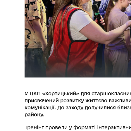
МІСТОБУДУВАННЯ
ГУ
У ЦКП «Хортицький» для старшокласників
присвячений розвитку життєво важливих 
комунікації. До заходу долучилися близь
району.
Тренінг провели у форматі інтерактивн