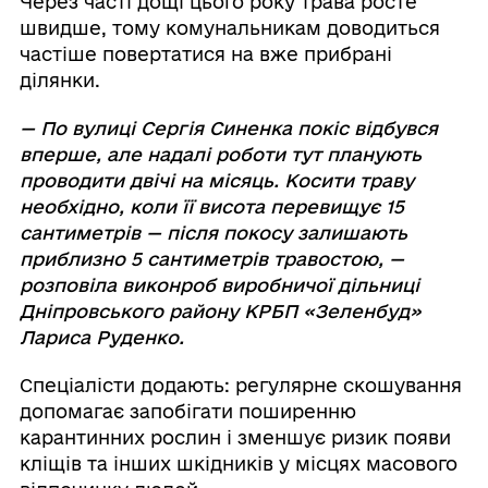
Через часті дощі цього року трава росте
швидше, тому комунальникам доводиться
частіше повертатися на вже прибрані
ділянки.
— По вулиці Сергія Синенка покіс відбувся
вперше, але надалі роботи тут планують
проводити двічі на місяць. Косити траву
необхідно, коли її висота перевищує 15
сантиметрів — після покосу залишають
приблизно 5 сантиметрів травостою, —
розповіла виконроб виробничої дільниці
Дніпровського району КРБП «Зеленбуд»
Лариса Руденко.
Спеціалісти додають: регулярне скошування
допомагає запобігати поширенню
карантинних рослин і зменшує ризик появи
кліщів та інших шкідників у місцях масового