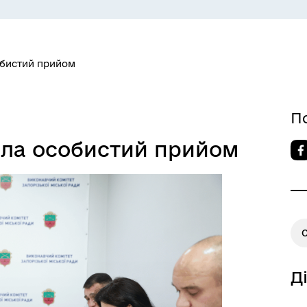
СЕРВІСИ
ЦИФРОВЕ ЗАПОРІЖЖЯ
обистий прийом
П
ела особистий прийом
 ВЕТЕРАН
КУЛЬТУРА
Д