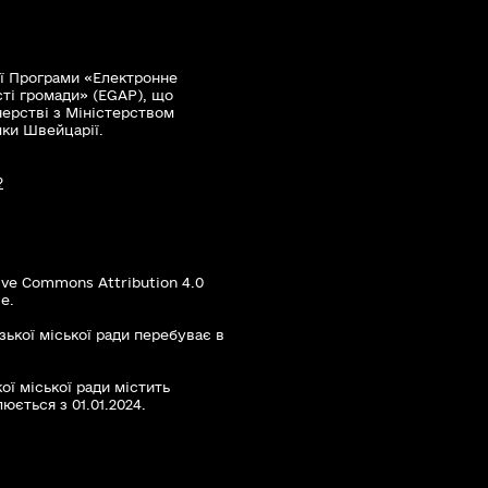
ї Програми «Електронне
сті громади» (EGAP), що
нерстві з Міністерством
мки Швейцарії.
?
ive Commons Attribution 4.0
е.
зької міської ради перебуває в
ої міської ради містить
юється з 01.01.2024.