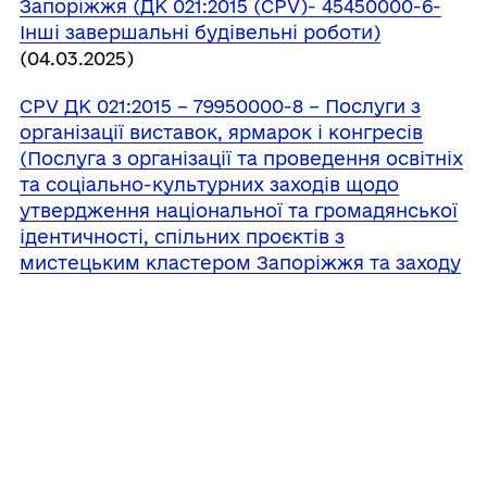
Запоріжжя (ДК 021:2015 (CPV)- 45450000-6-
Інші завершальні будівельні роботи)
(04.03.2025)
СРV ДК 021:2015 – 79950000-8 – Послуги з
організації виставок, ярмарок і конгресів
(Послуга з організації та проведення освітніх
та соціально-культурних заходів щодо
утвердження національної та громадянської
ідентичності, спільних проєктів з
мистецьким кластером Запоріжжя та заходу
«Читай форум Запоріжжя» ,всеукраїнського
конкурсу молодої української поезії та
авторської пісні імені Марини Брацило
«Хортицькі дзвони»)
(19.02.2025)
Послуги з технічного забезпечення заходів,
спільних проєктів з мистецьким кластером
Запоріжжя, заходу «Читай форум