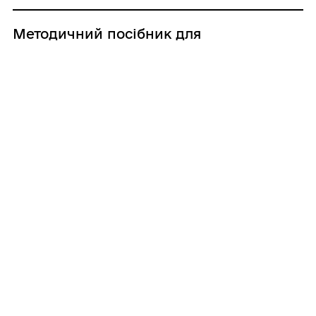
Методичний посібник для
працюючих у сфері захисту прав
дитини
Розроблено Національною соціальною
сервісною службою cпільно з ГО «Центр –
Розвиток демократії»
06.08.2026 10:30
Допомога власникам пошкодженого
житла
З початку війни у Заводському районі
пошкоджено 686 приватних та 106