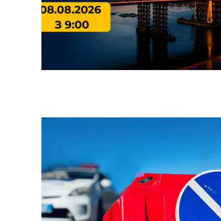
БЮДЖЕТ
Я -