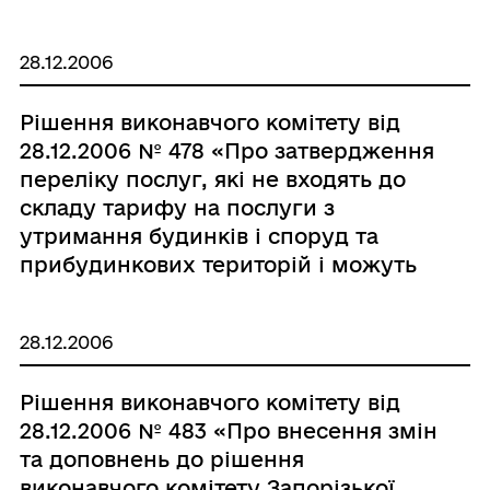
28.12.2006
Рішення виконавчого комітету від
28.12.2006 № 478 «Про затвердження
переліку послуг, які не входять до
складу тарифу на послуги з
утримання будинків і споруд та
прибудинкових територій і можуть
надаватися населенню та
юридичним особам комунальними
28.12.2006
підприємствами житлового
господарства за окрему плату»
Рішення виконавчого комітету від
28.12.2006 № 483 «Про внесення змін
та доповнень до рішення
виконавчого комітету Запорізької