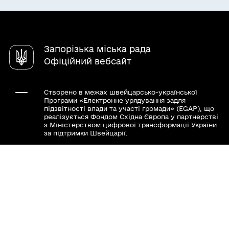
Електронні петиції
Виконком
Чат-бот «СВОЇ»
Очищення влади
Електронні консультації
Структура міської влади
Довідник закладів
Відеотрансляції
Взаємодія з громадськістю
Карта сайту
Адреси укриттів
Запорізька міська рада
Стажування молоді
Пункти незламності
Офіційний вебсайт
Запобігання корупції
Конкурси та вакансії
Повідомити про корупцію
Звернення громадян
Створено в межах швейцарсько-української
Програми «Електронне урядування задля
Цифрове Запоріжжя
підзвітності влади та участі громади» (EGAP), що
реалізується Фондом Східна Європа у партнерстві
з Міністерством цифрової трансформації України
за підтримки Швейцарії.
Хочете такий сайт з чат-ботом для громади?
Весь контент доступний за ліцензією Creative
Commons Attribution 4.0 International license,
якщо не зазначено інше.