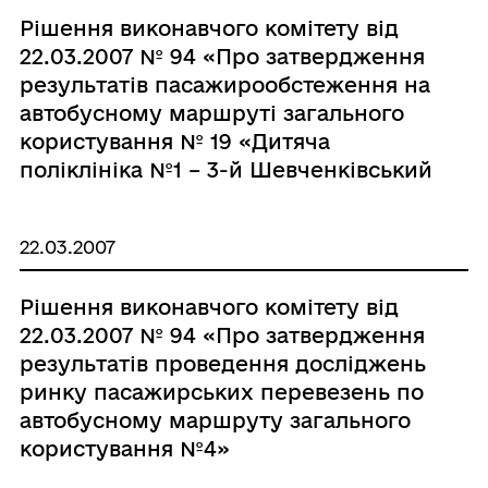
Рішення виконавчого комітету від
22.03.2007 № 94 «Про затвердження
результатів пасажирообстеження на
автобусному маршруті загального
користування № 19 «Дитяча
поліклініка №1 – 3-й Шевченківський
мкрн. – Дитяча поліклініка №1» та
про визначення рішення
22.03.2007
міськвиконкому від 28.02.2005
№56/3 таким, що втрат»
Рішення виконавчого комітету від
22.03.2007 № 94 «Про затвердження
результатів проведення досліджень
ринку пасажирських перевезень по
автобусному маршруту загального
користування №4»